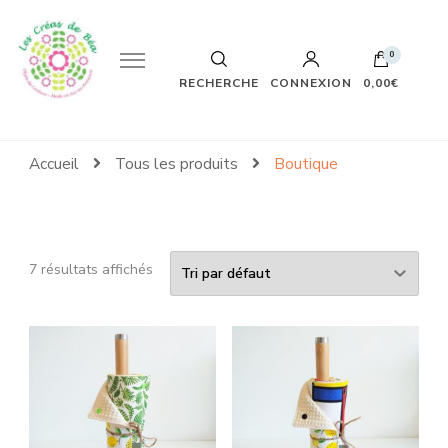
0
Articles de couture zéro déchet fait main Aix-en-Provence
Les Créas de Béa
RECHERCHE
CONNEXION
0,00€
Accueil
Tous les produits
Boutique
7 résultats affichés