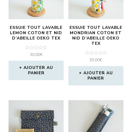
ESSUIE TOUT LAVABLE
ESSUIE TOUT LAVABLE
LEMON COTON ET NID
MONDRIAN COTON ET
D’ABEILLE OEKO TEX
NID D’ABEILLE OEKO
TEX
Note
30,00
€
0
Note
30,00
€
sur
0
5
AJOUTER AU
sur
5
PANIER
AJOUTER AU
PANIER