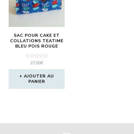
SAC POUR CAKE ET
COLLATIONS TEATIME
BLEU POIS ROUGE
Note
27,00
€
0
sur
5
AJOUTER AU
PANIER