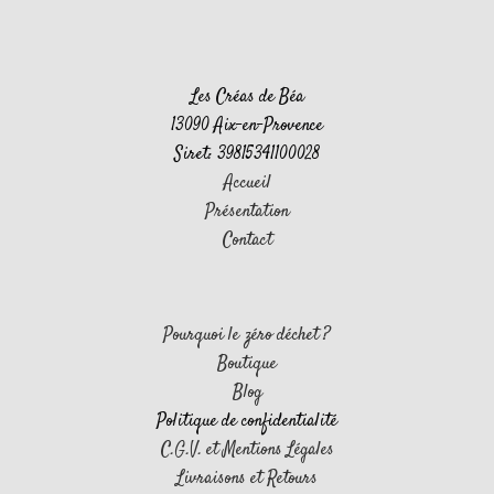
Les Créas de Béa
13090 Aix-en-Provence
Siret: 39815341100028
Accueil
Présentation
Contact
Pourquoi le zéro déchet ?
Boutique
Blog
Politique de confidentialité
C.G.V. et Mentions Légales
Livraisons et Retours