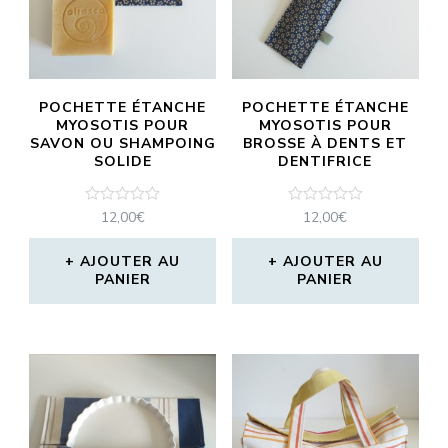
POCHETTE ÉTANCHE
POCHETTE ÉTANCHE
MYOSOTIS POUR
MYOSOTIS POUR
SAVON OU SHAMPOING
BROSSE À DENTS ET
SOLIDE
DENTIFRICE
Note
Note
12,00
€
12,00
€
0
0
sur
sur
5
5
AJOUTER AU
AJOUTER AU
PANIER
PANIER