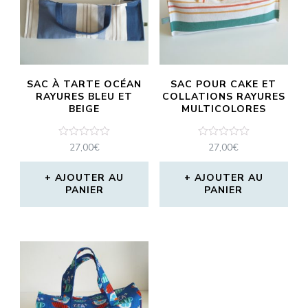
SAC À TARTE OCÉAN
SAC POUR CAKE ET
RAYURES BLEU ET
COLLATIONS RAYURES
BEIGE
MULTICOLORES
Note
Note
27,00
€
27,00
€
0
0
sur
sur
5
5
AJOUTER AU
AJOUTER AU
PANIER
PANIER